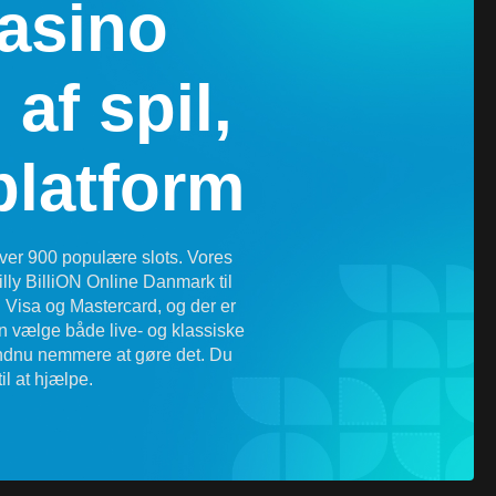
Casino
af spil,
platform
over 900 populære slots. Vores
illy BilliON Online Danmark til
 Visa og Mastercard, og der er
an vælge både live- og klassiske
endnu nemmere at gøre det. Du
il at hjælpe.