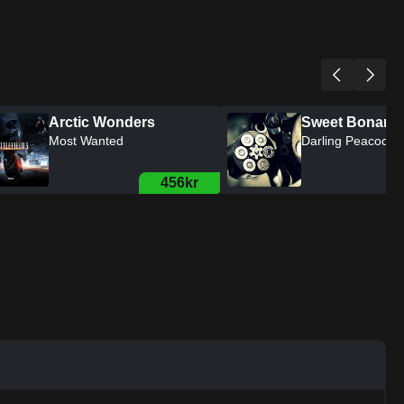
Arctic Wonders
Sweet Bonanz
Most Wanted
Darling Peacock
456kr