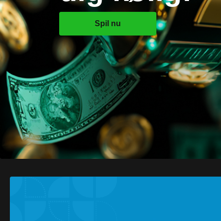
Spil nu