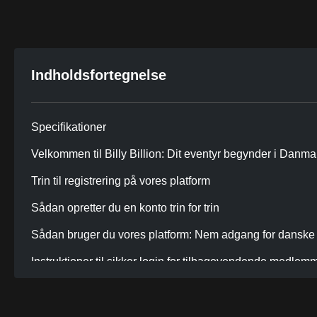
Indholdsfortegnelse
Specifikationer
Velkommen til Billy Billion: Dit eventyr begynder i Danma
Trin til registrering på vores platform
Sådan opretter du en konto trin for trin
Sådan bruger du vores platform: Nem adgang for danske 
Instruktioner til sikker login for tilbagevendende medlem
Spiludvalg hos Billy Billion
Live dealer-borde: Ægte casino-følelse