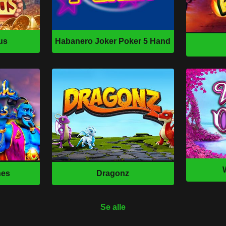
us
Habanero Joker Poker 5 Hand
hes
Dragonz
Se alle