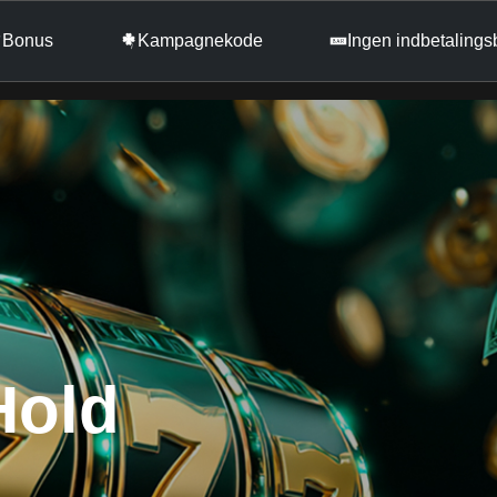
Bonus
Kampagnekode
Ingen indbetaling
Hold