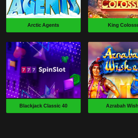
Sådan får du mest muligt ud af Billion-platformen
Arctic Agents
King Coloss
Blackjack Classic 40
Azrabah Wis