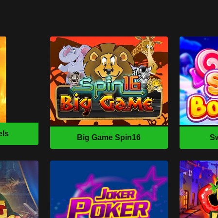
els
Big Game Spin16
S
 18+-politikken